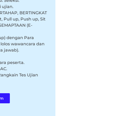
t Seleksi.
 ujian.
ERTAHAP, BERTINGKAT
 Pull up, Push up, Sit
KESEMAPTAAN (E-
up) dengan Para
k lolos wawancara dan
a jawab).
ara peserta.
-AC.
 Rangkain Tes Ujian
am