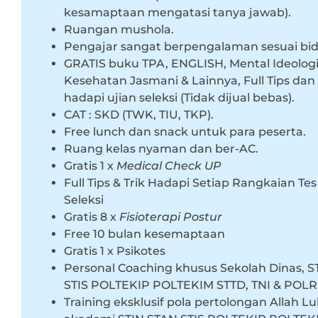
kesamaptaan mengatasi tanya jawab).
Ruangan mushola.
Pengajar sangat berpengalaman sesuai bi
GRATIS buku TPA, ENGLISH, Mental Ideologi
Kesehatan Jasmani & Lainnya, Full Tips dan 
hadapi ujian seleksi (Tidak dijual bebas).
CAT : SKD (TWK, TIU, TKP).
Free lunch dan snack untuk para peserta.
Ruang kelas nyaman dan ber-AC.
Gratis 1 x
Medical Check UP
Full Tips & Trik Hadapi Setiap Rangkaian Tes
Seleksi
Gratis 8 x
Fisioterapi Postur
Free 10 bulan kesemaptaan
Gratis 1 x Psikotes
Personal Coaching khusus Sekolah Dinas, S
STIS POLTEKIP POLTEKIM STTD, TNI & POLRI
Training eksklusif pola pertolongan Allah Lu