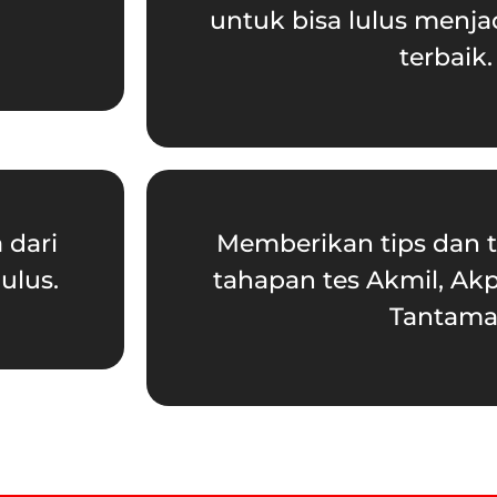
untuk bisa lulus menja
terbaik.
 dari
Memberikan tips dan tr
ulus.
tahapan tes Akmil, Akp
Tantama