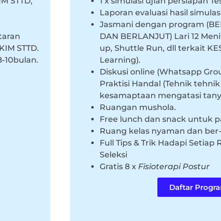
IM STTD,
1 x simulasi ujian persiapan Tes
Laporan evaluasi hasil simulasi
Jasmani dengan program (B
taran
DAN BERLANJUT) Lari 12 Menit,
KIM STTD.
up, Shuttle Run, dll terkait 
8-10bulan.
Learning).
Diskusi online (Whatsapp Gro
Praktisi Handal (Tehnik tehni
kesamaptaan mengatasi tany
Ruangan mushola.
Free lunch dan snack untuk p
Ruang kelas nyaman dan ber
Full Tips & Trik Hadapi Setiap
Seleksi
Gratis 8 x
Fisioterapi Postur
Daftar Progr