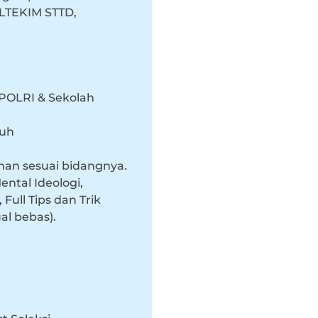
LTEKIM STTD,
I POLRI & Sekolah
buh
an sesuai bidangnya.
ntal Ideologi,
Full Tips dan Trik
ual bebas).