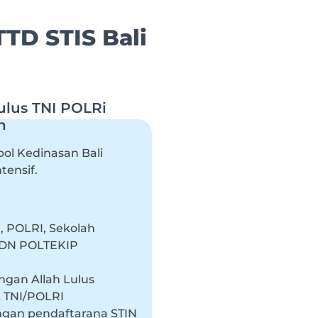
TD STIS Bali
Lulus TNI POLRi
n
pol Kedinasan Bali
ensif.
, POLRI, Sekolah
IPDN POLTEKIP
ongan Allah Lulus
 TNI/POLRI
ngan pendaftarana STIN