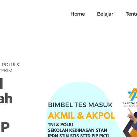
Home
Belajar
Tent
I POLRI &
LTEKIM
l
ah
IP