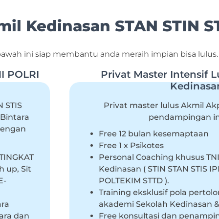
il Kedinasan STAN STIN ST
awah ini siap membantu anda meraih impian bisa lulus.
NI POLRI
Privat Master Intensif 
Kedinasa
N STIS
Privat master lulus Akmil Ak
 Bintara
pendampingan int
dengan
Free 12 bulan kesemaptaan
Free 1 x Psikotes
RTINGKAT
Personal Coaching khusus TNI
 up, Sit
Kedinasan ( STIN STAN STIS 
E-
POLTEKIM STTD ).
Training eksklusif pola pertol
ara
akademi Sekolah Kedinasan &
cara dan
Free konsultasi dan penampi