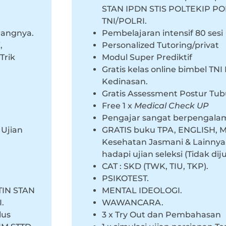
STAN IPDN STIS POLTEKIP PO
TNI/POLRI.
dangnya.
Pembelajaran intensif 80 sesi
,
Personalized Tutoring/privat
Trik
Modul Super Prediktif
Gratis kelas online bimbel TN
Kedinasan.
Gratis Assessment Postur Tu
Free 1 x
Medical Check UP
Pengajar sangat berpengalam
 Ujian
GRATIS buku TPA, ENGLISH, Me
Kesehatan Jasmani & Lainnya, 
hadapi ujian seleksi (Tidak dij
CAT : SKD (TWK, TIU, TKP).
PSIKOTEST.
TIN STAN
MENTAL IDEOLOGI.
.
WAWANCARA.
lus
3 x Try Out dan Pembahasan