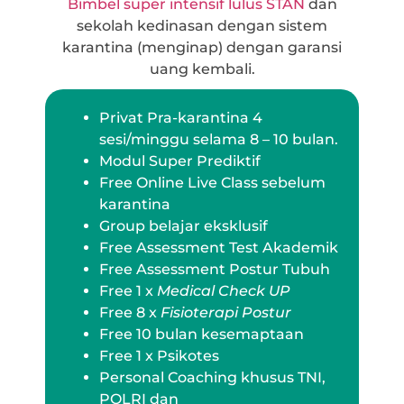
Bimbel super intensif lulus STAN
dan
sekolah kedinasan dengan sistem
karantina (menginap) dengan garansi
uang kembali.
Privat Pra-karantina 4
sesi/minggu selama 8 – 10 bulan.
Modul Super Prediktif
Free Online Live Class sebelum
karantina
Group belajar eksklusif
Free Assessment Test Akademik
Free Assessment Postur Tubuh
Free 1 x
Medical Check UP
Free 8 x
Fisioterapi Postur
Free 10 bulan kesemaptaan
Free 1 x Psikotes
Personal Coaching khusus TNI,
POLRI dan