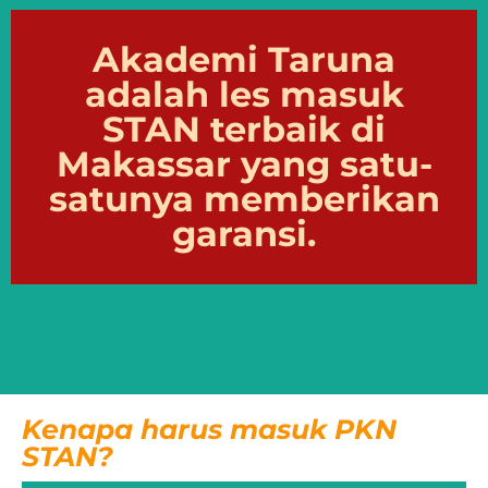
Akademi Taruna
adalah
les masuk
STAN
terbaik di
Makassar yang satu-
satunya memberikan
garansi.
Kenapa harus masuk PKN
STAN?