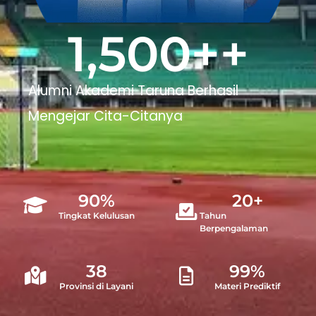
1,500
++
Alumni Akademi Taruna Berhasil
Mengejar Cita-Citanya
90
%
20
+
Tingkat Kelulusan
Tahun
Berpengalaman
38
99
%
Provinsi di Layani
Materi Prediktif