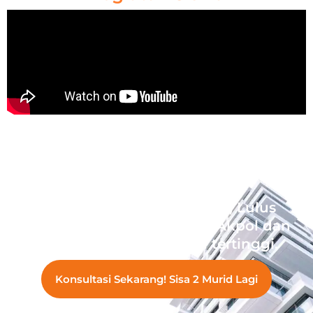
Wujudkan Impian Ananda, Lulus
Sekolah Kedinasan Akmil, Akpol dan
Bintara dengan prestasi tertinggi.
Konsultasi Sekarang! Sisa 2 Murid Lagi