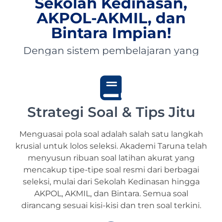
Sekolah Kedinasan,
AKPOL-AKMIL, dan
Bintara Impian!
Dengan sistem pembelajaran yang
dibimbing langsung oleh pengajar
berpengalaman dan terpercaya,
Akademi Taruna siap membantu
siswa-siswi dari seluruh Indonesia
mewujudkan impian menjadi Taruna,
Strategi Soal & Tips Jitu
Abdi Negara, serta prajurit terbaik
bangsa.
Menguasai pola soal adalah salah satu langkah
krusial untuk lolos seleksi. Akademi Taruna telah
menyusun ribuan soal latihan akurat yang
mencakup tipe-tipe soal resmi dari berbagai
seleksi, mulai dari Sekolah Kedinasan hingga
AKPOL, AKMIL, dan Bintara. Semua soal
dirancang sesuai kisi-kisi dan tren soal terkini.