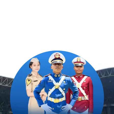
#SahabatTaruna
untuk mendampingimu
SAMPAI
LULUS
.
Program Bergaransi Uang
Kembali 100%