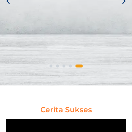
nsif
5). Best Result
Kolaborasi antara Coach, Mentor dan Support
tem
Orang Tua menghasilkan pencapaian terbaik,
evaluasi dan report periodik menjadi dasar
anyak
untuk penetapan strategi untuk meraih
prestasi serta kelulusan terbaik di Sekolah
Cerita Sukses
Kedinasan Impian.