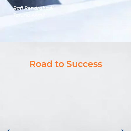
Syahrul Akbar
hadi
Taruna Akmil
Road to Success