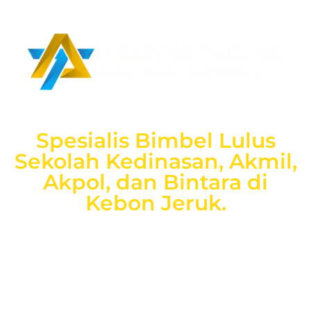
Spesialis Bimbel Lulus
Sekolah Kedinasan, Akmil,
Akpol, dan Bintara di
Kebon Jeruk.
Spesialis
Bimbel Taruna
bergaransi uang kembali
dengan
layanan terbaik dan terlengkap mulai dari
pendampingan pendaftaran/administrasi, seleksi
kemampuan dasar, kemampuan bidang, tes psikologi,
kesamaptaan dan wawancara.
Bimbel Akademi Taruna siap menjadi