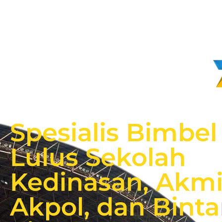
Spesialis Bimbel
Lulus Sekolah
Kedinasan, Akmi
Akpol, dan Binta