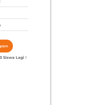
t
e
an
ogram
r 3x
3 Siswa Lagi
!!
 Pra
husus
elah lulus