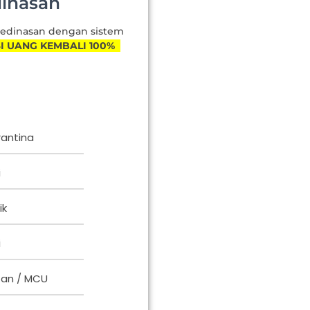
dinasan
 Kedinasan dengan sistem
 UANG KEMBALI 100%
rantina
i
ik
i
an / MCU