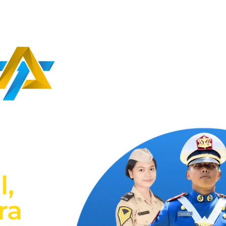
l,
ra