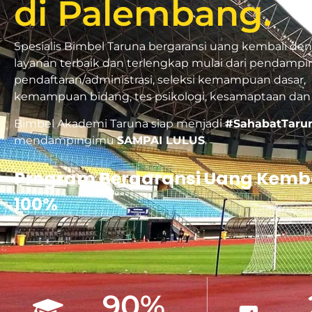
di Palembang.
Spesialis
Bimbel Taruna
bergaransi uang kembali de
layanan terbaik dan terlengkap mulai dari pendamp
pendaftaran/administrasi, seleksi kemampuan dasar,
kemampuan bidang, tes psikologi, kesamaptaan dan
Bimbel Akademi Taruna siap menjadi
#SahabatTaru
mendampingimu
SAMPAI LULUS
.
Program Bergaransi Uang Kemb
100%
90
%