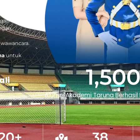
ngan
ingan
 wawancara.
na
untuk
1,50
ali
Alumni Akademi Taruna Berhasil
20
+
38