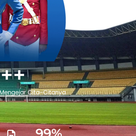
0
++
 Mengejar Cita-Citanya
99
%