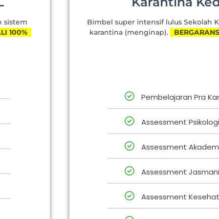
L
Karantina Ke
n sistem
Bimbel super intensif lulus Sekolah
LI 100%
karantina (menginap).
BERGARANSI
Pembelajaran Pra Ka
Assessment Psikolog
Assessment Akadem
Assessment Jasman
Assessment Kesehat