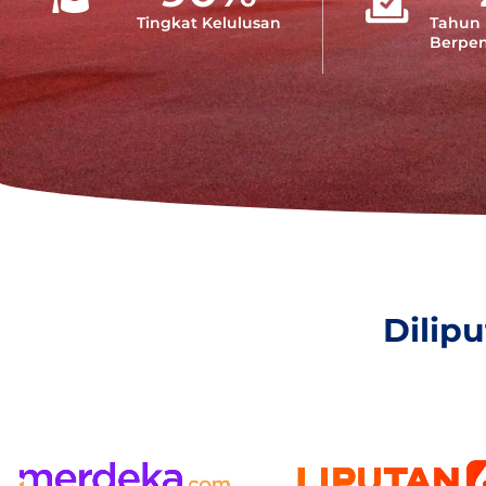
Tingkat Kelulusan
Tahun
Berpe
Dilip