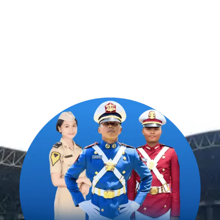
#SahabatTaruna
untuk mendampingimu
SAMPAI
LULUS
.
Program Bergaransi Uang
Kembali 100%