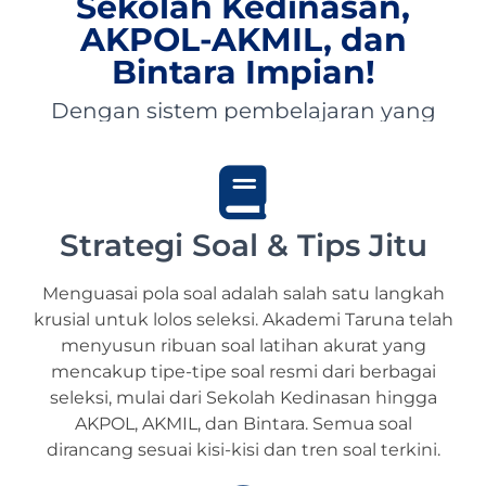
Sekolah Kedinasan,
AKPOL-AKMIL, dan
Bintara Impian!
Dengan sistem pembelajaran yang
dibimbing langsung oleh pengajar
berpengalaman dan terpercaya,
Akademi Taruna siap membantu
siswa-siswi dari seluruh Indonesia
mewujudkan impian menjadi Taruna,
Strategi Soal & Tips Jitu
Abdi Negara, serta prajurit terbaik
bangsa.
Menguasai pola soal adalah salah satu langkah
krusial untuk lolos seleksi. Akademi Taruna telah
menyusun ribuan soal latihan akurat yang
mencakup tipe-tipe soal resmi dari berbagai
seleksi, mulai dari Sekolah Kedinasan hingga
AKPOL, AKMIL, dan Bintara. Semua soal
dirancang sesuai kisi-kisi dan tren soal terkini.