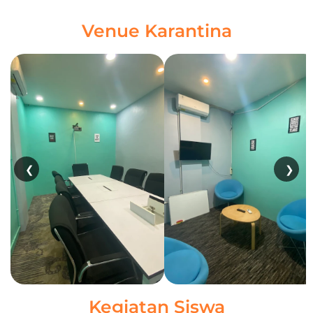
Venue Karantina
❮
❯
Kegiatan Siswa