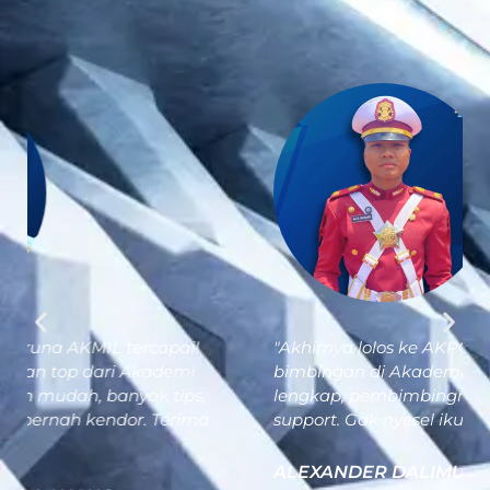
"Akhirnya lolos ke AKPOL ! Semua berkat
bimbingan di Akademi Taruna. Materinya
lengkap, pembimbingnya asik, dan selalu
support. Gak nyesel ikut di sini!
"
ALEXANDER DALIMUNTE