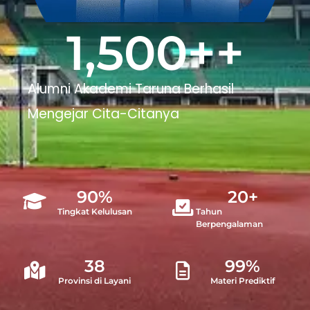
1,500
++
Alumni Akademi Taruna Berhasil
Mengejar Cita-Citanya
90
%
20
+
Tingkat Kelulusan
Tahun
Berpengalaman
38
99
%
Provinsi di Layani
Materi Prediktif