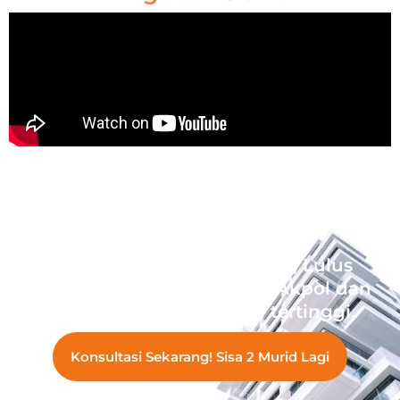
Wujudkan Impian Ananda, Lulus
Sekolah Kedinasan Akmil, Akpol dan
Bintara dengan prestasi tertinggi.
Konsultasi Sekarang! Sisa 2 Murid Lagi