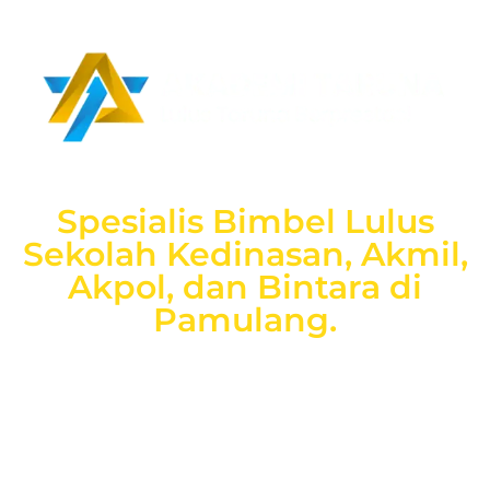
Spesialis Bimbel Lulus
Sekolah Kedinasan, Akmil,
Akpol, dan Bintara di
Pamulang.
Spesialis
Bimbel Taruna
bergaransi uang kembali
dengan
layanan terbaik dan terlengkap mulai dari
pendampingan pendaftaran/administrasi, seleksi
kemampuan dasar, kemampuan bidang, tes psikologi,
kesamaptaan dan wawancara.
Bimbel Akademi Taruna siap menjadi