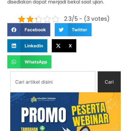
disediakan dapat menjadi bekal saat ujian.
2.3/5 - (3 votes)
Facebook
Twitter
LinkedIn
X
WhatsApp
Cari