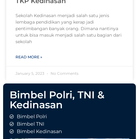
TKP Kedinasan
Sekolah Kedinasan menjadi salah satu jenis
lembaga pendidikan yang kerap jadi
pentimbangan banyak orang. Dimana nantinya
untuk bisa masuk menjadi salah satu bagian dari
sekolah
READ MORE »
January 5, 2023
No Comments
Bimbel Polri, TNI &
Kedinasan
Bimbel Polri
Bimbel TNI
Bimbel Kedinasan