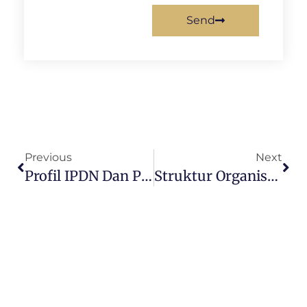
Send
Previous
Next
Profil IPDN Dan Peranannya Dalam Dunia Kerja
Struktur Organisasi IPDN: Mengenal Tatanan Administratif Dan Kepemimpinan Di Institut Pemerintahan Dalam Negeri