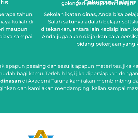
tis
4. Cakupan Belajar
golongan pendidikan terakhir
berapa tahun,
Sekolah ikatan dinas, Anda bisa belaj
aya kuliah di
Salah satunya adalah belajar softski
geri maupun
ditekankan, antara lain kedisiplinan, 
biaya sampai
Anda juga akan diajarkan cara bersik
bidang pekerjaan yang ke
ak apapun pesaing dan sesulit apapun materi tes, jika 
mudah bagi kamu. Terlebih lagi jika dipersiapkan deng
edinasan
di Akademi Taruna kami akan membimbing dan
nginkan dan kami akan mendampingi kalian sampai masu