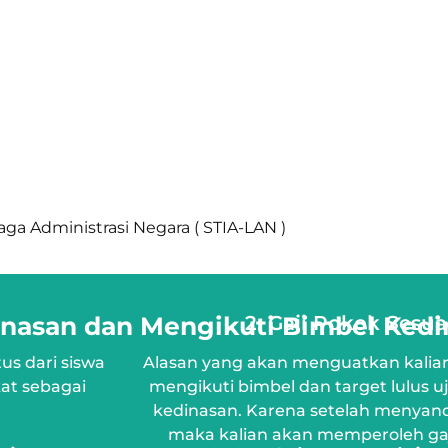
aga Administrasi Negara ( STIA-LAN )
inasan dan Mengikuti Bimbel Kedi
2. Gaji Pokok Sesu
us dari siswa
Alasan yang akan menguatkan kali
at sebagai
mengikuti bimbel dan target lulus 
kedinasan. Karena setelah menyan
maka kalian akan memperoleh gaj