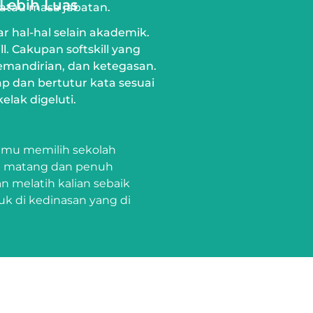
 Lebih Luas
 atau masa jabatan.
ar hal-hal selain akademik.
ll. Cakupan softskill yang
kemandirian, dan ketegasan.
ap dan bertutur kata sesuai
lak digeluti.
kamu memilih sekolah
an matang dan penuh
 melatih kalian sebaik
k di kedinasan yang di