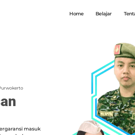
Home
Belajar
Tent
Purwokerto
san
ergaransi masuk