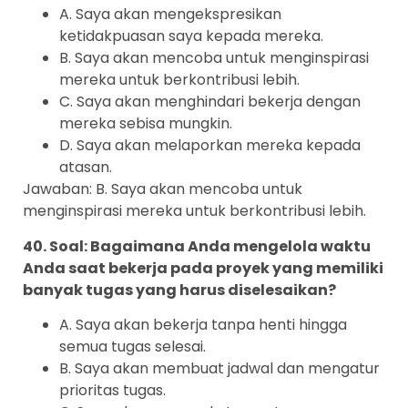
A. Saya akan mengekspresikan
ketidakpuasan saya kepada mereka.
B. Saya akan mencoba untuk menginspirasi
mereka untuk berkontribusi lebih.
C. Saya akan menghindari bekerja dengan
mereka sebisa mungkin.
D. Saya akan melaporkan mereka kepada
atasan.
Jawaban: B. Saya akan mencoba untuk
menginspirasi mereka untuk berkontribusi lebih.
40. Soal: Bagaimana Anda mengelola waktu
Anda saat bekerja pada proyek yang memiliki
banyak tugas yang harus diselesaikan?
A. Saya akan bekerja tanpa henti hingga
semua tugas selesai.
B. Saya akan membuat jadwal dan mengatur
prioritas tugas.