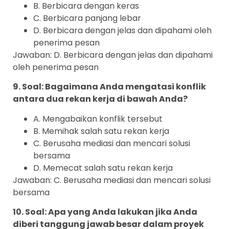
B. Berbicara dengan keras
C. Berbicara panjang lebar
D. Berbicara dengan jelas dan dipahami oleh
penerima pesan
Jawaban: D. Berbicara dengan jelas dan dipahami
oleh penerima pesan
9. Soal: Bagaimana Anda mengatasi konflik
antara dua rekan kerja di bawah Anda?
A. Mengabaikan konflik tersebut
B. Memihak salah satu rekan kerja
C. Berusaha mediasi dan mencari solusi
bersama
D. Memecat salah satu rekan kerja
Jawaban: C. Berusaha mediasi dan mencari solusi
bersama
10. Soal: Apa yang Anda lakukan jika Anda
diberi tanggung jawab besar dalam proyek