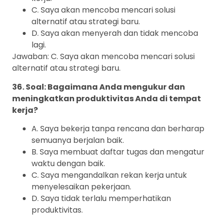
C. Saya akan mencoba mencari solusi
alternatif atau strategi baru.
D. Saya akan menyerah dan tidak mencoba
lagi.
Jawaban: C. Saya akan mencoba mencari solusi
alternatif atau strategi baru.
36. Soal: Bagaimana Anda mengukur dan
meningkatkan produktivitas Anda di tempat
kerja?
A. Saya bekerja tanpa rencana dan berharap
semuanya berjalan baik.
B. Saya membuat daftar tugas dan mengatur
waktu dengan baik.
C. Saya mengandalkan rekan kerja untuk
menyelesaikan pekerjaan.
D. Saya tidak terlalu memperhatikan
produktivitas.