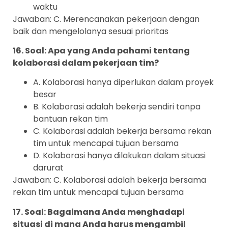
waktu
Jawaban: C. Merencanakan pekerjaan dengan
baik dan mengelolanya sesuai prioritas
16. Soal: Apa yang Anda pahami tentang
kolaborasi dalam pekerjaan tim?
A. Kolaborasi hanya diperlukan dalam proyek
besar
B. Kolaborasi adalah bekerja sendiri tanpa
bantuan rekan tim
C. Kolaborasi adalah bekerja bersama rekan
tim untuk mencapai tujuan bersama
D. Kolaborasi hanya dilakukan dalam situasi
darurat
Jawaban: C. Kolaborasi adalah bekerja bersama
rekan tim untuk mencapai tujuan bersama
17. Soal: Bagaimana Anda menghadapi
situasi di mana Anda harus mengambil