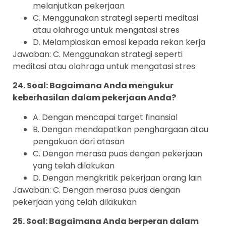
melanjutkan pekerjaan
C. Menggunakan strategi seperti meditasi
atau olahraga untuk mengatasi stres
D. Melampiaskan emosi kepada rekan kerja
Jawaban: C. Menggunakan strategi seperti
meditasi atau olahraga untuk mengatasi stres
24. Soal: Bagaimana Anda mengukur
keberhasilan dalam pekerjaan Anda?
A. Dengan mencapai target finansial
B. Dengan mendapatkan penghargaan atau
pengakuan dari atasan
C. Dengan merasa puas dengan pekerjaan
yang telah dilakukan
D. Dengan mengkritik pekerjaan orang lain
Jawaban: C. Dengan merasa puas dengan
pekerjaan yang telah dilakukan
25. Soal: Bagaimana Anda berperan dalam