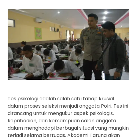
Tes psikologi adalah salah satu tahap krusial
dalam proses seleksi menjadi anggota Polri. Tes ini
dirancang untuk mengukur aspek psikologis,
kepribadian, dan kemampuan calon anggota
dalam menghadapi berbagai situasi yang mungkin
terjadi selama bertugas. Akademi Taruna akan