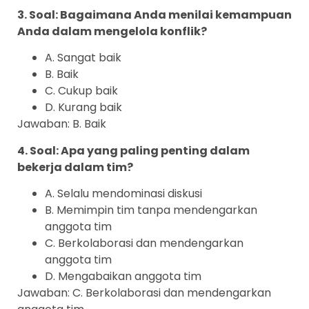
3. Soal: Bagaimana Anda menilai kemampuan
Anda dalam mengelola konflik?
A. Sangat baik
B. Baik
C. Cukup baik
D. Kurang baik
Jawaban: B. Baik
4. Soal: Apa yang paling penting dalam
bekerja dalam tim?
A. Selalu mendominasi diskusi
B. Memimpin tim tanpa mendengarkan
anggota tim
C. Berkolaborasi dan mendengarkan
anggota tim
D. Mengabaikan anggota tim
Jawaban: C. Berkolaborasi dan mendengarkan