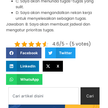
C. Saya akan menunda tugas-tugas yang
sulit.
D. Saya akan mengandalkan rekan kerja
untuk menyelesaikan sebagian tugas.
Jawaban: B. Saya akan membuat jadwal dan
mengatur prioritas tugas.
4.6/5 - (5 votes)
Facebook
Twitter
LinkedIn
X
WhatsApp
Cari