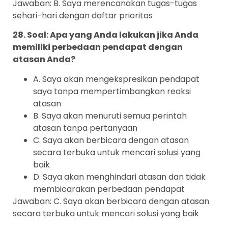
Jawaban: B. Saya merencanakan tugas-tugas
sehari-hari dengan daftar prioritas
28. Soal: Apa yang Anda lakukan jika Anda
memiliki perbedaan pendapat dengan
atasan Anda?
A. Saya akan mengekspresikan pendapat
saya tanpa mempertimbangkan reaksi
atasan
B. Saya akan menuruti semua perintah
atasan tanpa pertanyaan
C. Saya akan berbicara dengan atasan
secara terbuka untuk mencari solusi yang
baik
D. Saya akan menghindari atasan dan tidak
membicarakan perbedaan pendapat
Jawaban: C. Saya akan berbicara dengan atasan
secara terbuka untuk mencari solusi yang baik