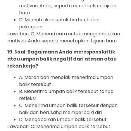
motivasi Anda, seperti menetapkan tujuan
baru
D. Memutuskan untuk berhenti dari
pekerjaan
Jawaban: C. Mencari cara untuk mengembalikan
motivasi Anda, seperti menetapkan tujuan baru
19. Soal: Bagaimana Anda merespons kritik
atau umpan balik negatif dari atasan atau
rekan kerja?
A. Marah dan menolak menerima umpan
balik tersebut
B. Menerima umpan balik tersebut tanpa
refleksi
C. Menerima umpan balik tersebut dengan
baik dan berusaha memperbaiki diri
D. Mengabaikan umpan balik tersebut
Jawaban: C. Menerima umpan balik tersebut