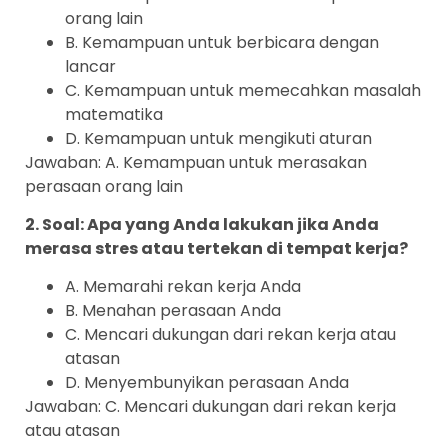
orang lain
B. Kemampuan untuk berbicara dengan
lancar
C. Kemampuan untuk memecahkan masalah
matematika
D. Kemampuan untuk mengikuti aturan
Jawaban: A. Kemampuan untuk merasakan
perasaan orang lain
2. Soal: Apa yang Anda lakukan jika Anda
merasa stres atau tertekan di tempat kerja?
A. Memarahi rekan kerja Anda
B. Menahan perasaan Anda
C. Mencari dukungan dari rekan kerja atau
atasan
D. Menyembunyikan perasaan Anda
Jawaban: C. Mencari dukungan dari rekan kerja
atau atasan