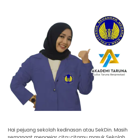
Hai pejuang sekolah kedinasan atau SekDin. Masih
semangat mengejar cita-citamu masuk Sekolah