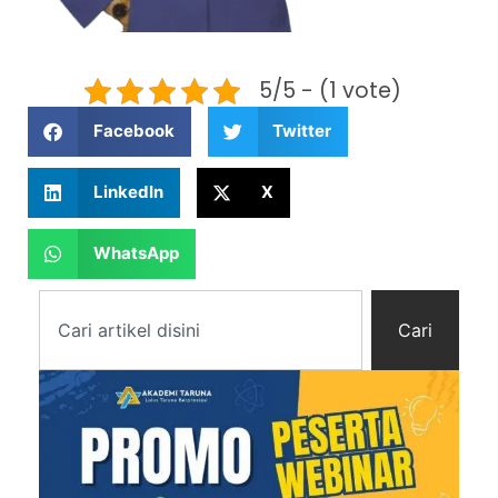
5/5 - (1 vote)
Facebook
Twitter
LinkedIn
X
WhatsApp
Cari