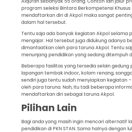
Alquran sebanyak 55 orang. Contoh lain jalur pr
program seleksi Bintara Berkompetensi Khusus 
mendaftarkan diri di Akpol maka sangat penti
dalam hal tersebut.
Tentu saja ada banyak kegiatan Akpol selama pe
mengajar. Hal tersebut juga didukung adanya 
dimanfaatkan oleh para taruna Akpol. Tentu saj
menunjang pendidikan yang sedang ditempuh di
Beberapa fasilitas yang tersedia selain gedung 
lapangan tembak indoor, kolam renang, sanggar
sendiri juga tentu sudah menyiapkan kegiatan – 
oleh para taruna. Nah, itu tadi beberapa inform
mendaftarkan diri sebagai taruna Akpol.
Pilihan Lain
Bagi anda yang masih ingin mencari alternatif
pendidikan di PKN STAN. Sama halnya dengan lul