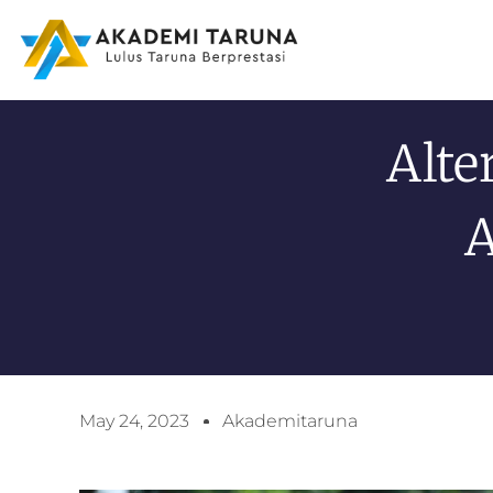
Alte
A
May 24, 2023
Akademitaruna