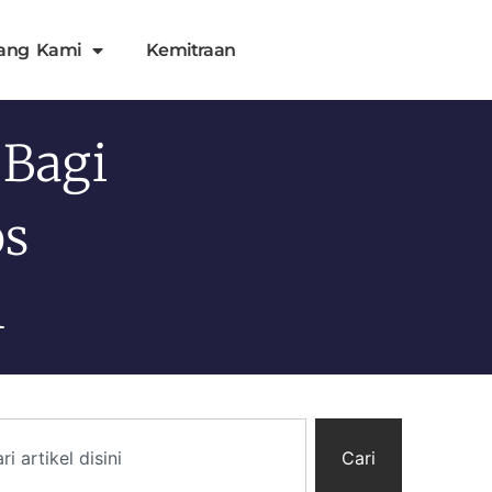
ang Kami
Kemitraan
 Bagi
os
l
Cari